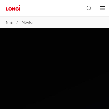
Nhà
/
Mô-đun